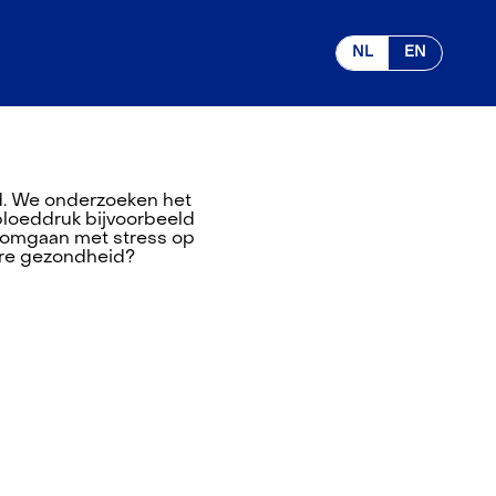
NL
EN
d. We onderzoeken het
bloeddruk bijvoorbeeld
t omgaan met stress op
tere gezondheid?