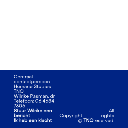
Centraal
contactpersoon
Humane Studies
TNO
Wilrike Pasman, dr
Telefoon: 06 4684
7306
Stuur Wilrike een
. All
bericht
Copyright
rights
Ik heb een klacht
©
TNO
reserved.